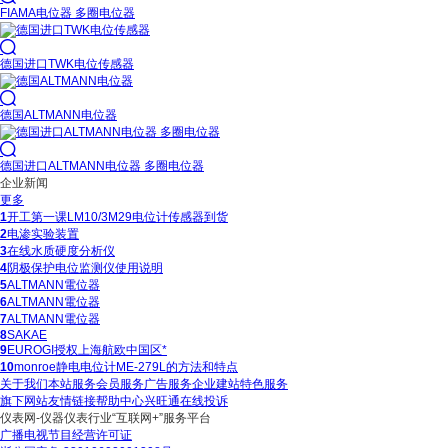
FIAMA电位器 多圈电位器

德国进口TWK电位传感器

德国ALTMANN电位器

德国进口ALTMANN电位器 多圈电位器
企业新闻
更多
1
开工第一课LM10/3M29电位计传感器到货
2
电渗实验装置
3
在线水质硬度分析仪
4
阴极保护电位监测仪使用说明
5
ALTMANN電位器
6
ALTMANN電位器
7
ALTMANN電位器
8
SAKAE
9
EUROGI授权上海航欧中国区*
10
monroe静电电位计ME-279L的方法和特点
关于我们
本站服务
会员服务
广告服务
企业建站
特色服务
旗下网站
友情链接
帮助中心
兴旺通
在线投诉
仪表网
-仪器仪表行业“互联网+”服务平台
广播电视节目经营许可证