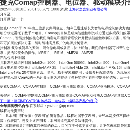
捷克Comap控制器、电位器、驱动模块介
2025年03月18日 20:01:36
人气: 1008
来源:
上海邦之言实业有限公司
分享至
打开微信扫一扫
捷克Comap于191年由三位朋友共同创立，如今已迅速成长为智能电源控制解决
细分领域委托了数千个项目。Comap的目标是成为智能控制的核心通过实现我们的
Comap，智能控制的核心我们为发电和能源管理设计并提供智能控制解决方案，帮
和可扩展的解决方案，随时随地满足客户的电源控制需求。
控制器:复杂或简单的安装，混合微电网或备用，陆上船舶，我们的控制器可以帮助
靠，灵活和安全的操作。MRS11、IRS16、AMF20、AME25
产品包括:控制器
并联发电机组控制器:InteliGen 1000、InteliGen 500G2、InteliGen 500、InteliGen4
单发电机组控制器:InteliLite4AMF 25、InteliLite4 AMp 20、InteliLite 4 
InteliLite4 AIp 20控制器直观、灵活、易于安装和使用，提供多种配置选项，
远程显示器:ConAp的一系列显示器为您提供了多种监控和管理控制器的选项。从一个
捷克COMAP、COMAP控制器、COMAP输入输出模块、COMAP驱动模块、COMA
关键词：
COMAP控制器,COMAP输入输出模块,COMAP驱动模块,COMAP调速器,C

下一篇：德国MEGATRON传感器、电位器、编码器产品介绍
全年征稿/资讯合作
联系邮箱：ybzhan@qq.com
版权与免责声明
1、凡本网注明"来源：仪表网"的所有作品，版权均属于仪表网，未经本网授权不得
源：仪表网"。违反上述声明者，本网将追究其相关法律责任。
2、本网转载并注明自其它来源的作品，目的在于传递更多信息，并不代表本网赞同