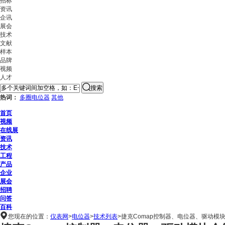
招标
资讯
企讯
展会
技术
文献
样本
品牌
视频
人才
搜索
热词：
多圈电位器
其他
首页
视频
在线展
资讯
技术
工程
产品
企业
展会
招聘
问答
百科

您现在的位置：
仪表网
>
电位器
>
技术列表
>
捷克Comap控制器、电位器、驱动模