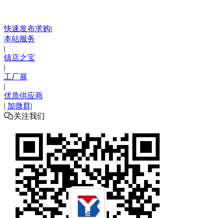
快速发布求购
|
本站服务
|
镇店之宝
|
工厂展
|
优质供应商
|
加微群
|

关注我们