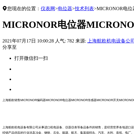

您现在的位置：
仪表网
>
电位器
>
技术列表
>
MICRONOR电位
MICRONOR电位器MICRON
2021年07月17日 10:00:28
人气: 782
来源:
上海航欧机电设备公
分享至
打开微信扫一扫
上海航欧销售
MICRONOR
编码器
MICRONOR
电位器
MICRONOR
传感器
MICRONOR
开关
MICRONO
上海航欧机电设备有限公司从事进口机电设备、仪器仪表等备品备件的销售，是经营世界各地进口设
经销产品供应的行业涉及冶金、钢铁、石化、能源、航天、集装箱码头、汽车、水利、造纸、电厂、