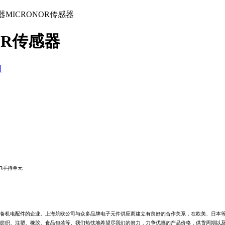
器MICRONOR传感器
OR传感器
司
R
手持单元
备机电配件的企业。上海航欧公司与众多品牌电子元件供应商建立有良好的合作关系，在欧美、日本
纺织、注塑、橡胶、食品包装等。我们热忱地希望尽我们的努力，力争优惠的产品价格，供货周期以