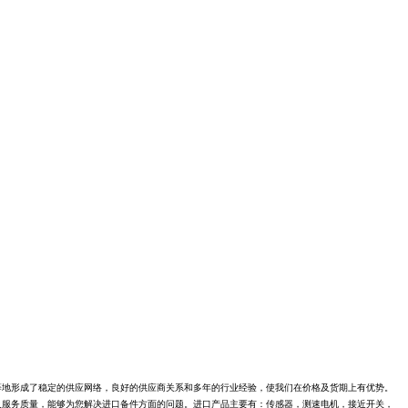
等地形成了稳定的供应网络，良好的供应商关系和多年的行业经验，使我们在价格及货期上有优势。
及服务质量，能够为您解决进口备件方面的问题。进口产品主要有：传感器，测速电机，接近开关，